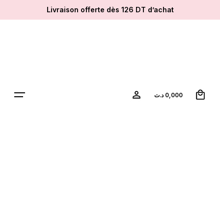
Skip
Livraison offerte dès 126 DT d’achat
to
content
0
د.ت
0,000