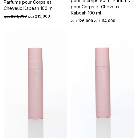
pour le corps 50 ml Parfums
Parfums pour Corps et
pour Corps et Cheveux
Cheveux Kabeah 100 ml
Kabeah 100 ml
Original
Current
د.ت
264,000
د.ت
219,000
Original
Current
د.ت
126,000
د.ت
114,000
price
price
price
price
was:
is:
was:
is:
219,000 د.ت.
264,000 د.ت.
126,000 د.ت.