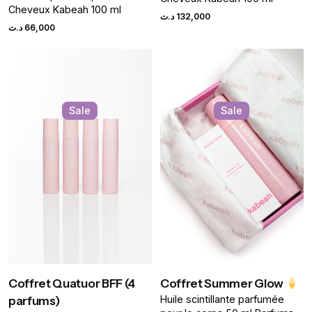
Cheveux Kabeah 100 ml
د.ت
132,000
د.ت
66,000
Sale
Sale
Coffret Quatuor BFF (4
Coffret Summer Glow
parfums)
Huile scintillante parfumée