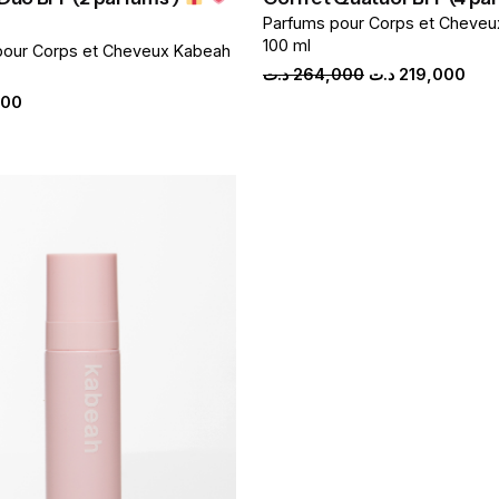
Parfums pour Corps et Cheve
100 ml
pour Corps et Cheveux Kabeah
Original
Cur
د.ت
264,000
د.ت
219,000
price
pric
000
was:
is:
264,000 د.ت.