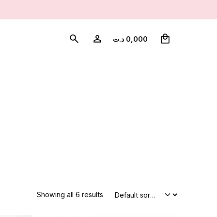
0
د.ت
0,000
Showing all 6 results