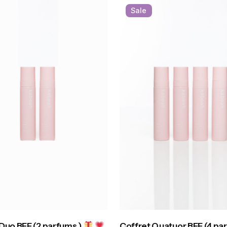
Sale
Duo BFF (2 parfums )
Coffret Quatuor BFF (4 pa