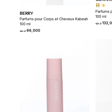
Parfums 
BERRY
100 ml
Parfums pour Corps et Cheveux Kabeah
د.ت
132,
100 ml
د.ت
66,000