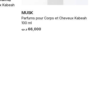
ux Kabeah
MUSK
rent
Parfums pour Corps et Cheveux Kabeah
e
100 ml
د.ت
66,000
219,000 د.ت.