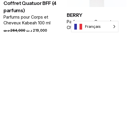
Coffret Quatuor BFF (4
parfums)
BERRY
Parfums pour Corps et
Parfums pour Corps et
Cheveux Kabeah 100 ml
Name
*
Français
Cheveux Kabeah 100 ml
د.ت
264,000
د.ت
219,000
د.ت
66,000
Email
*
Save my name, email, and website in this browser for the
next time I comment.
Submit Review